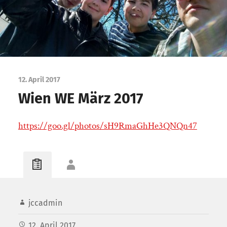
12. April 2017
Wien WE März 2017
https://goo.gl/photos/sH9RmaGhHe3QNQn47
jccadmin
12. April 2017