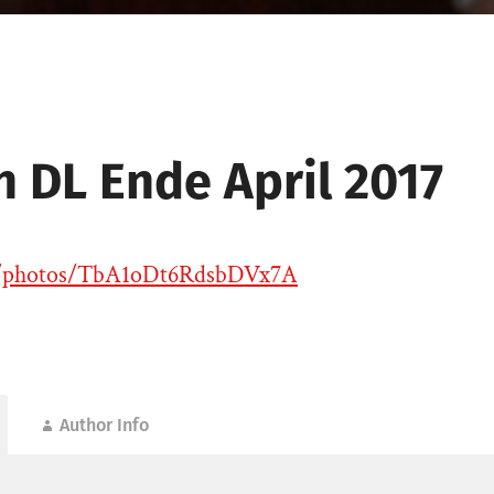
n DL Ende April 2017
gl/photos/TbA1oDt6RdsbDVx7A
Author Info